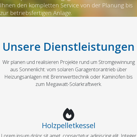
Ihnen den kompletten Service von der Planung bis
zur betriebsfertigen Anlage.
Unsere Dienstleistungen
Wir planen und realisieren Projekte rund um Stromgewinnung
aus Sonnenlicht: vom solaren Garagentorantrieb über
Heizungsanlagen mit Brennwerttechnik oder Kaminöfen bis
zum Megawatt-Solarkraftwerk.
Holzpelletkessel
Lorem ipsum dolor sit amet, consectetur adipiscing elit. Integer