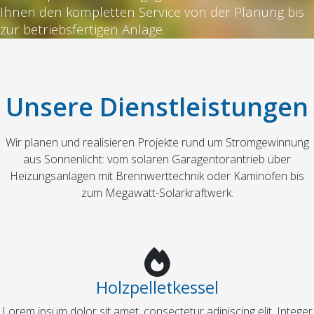
Ihnen den kompletten Service von der Planung bis
zur betriebsfertigen Anlage.
Unsere Dienstleistungen
Wir planen und realisieren Projekte rund um Stromgewinnung
aus Sonnenlicht: vom solaren Garagentorantrieb über
Heizungsanlagen mit Brennwerttechnik oder Kaminöfen bis
zum Megawatt-Solarkraftwerk.
Holzpelletkessel
Lorem ipsum dolor sit amet, consectetur adipiscing elit. Integer